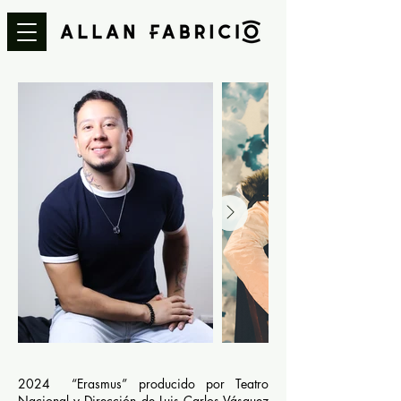
2024 “Erasmus” producido por Teatro
Nacional y Dirección de Luis Carlos Vásquez