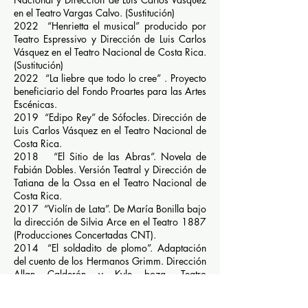
en el Teatro Vargas Calvo. (Sustitución)
2022 “Henrietta el musical” producido por
Teatro Espressivo y Dirección de Luis Carlos
Vásquez en el Teatro Nacional de Costa Rica.
(Sustitución)
2022 “La liebre que todo lo cree” . Proyecto
beneficiario del Fondo Proartes para las Artes
Escénicas.
2019 “Edipo Rey” de Sófocles. Dirección de
Luis Carlos Vásquez en el Teatro Nacional de
Costa Rica.
2018 “El Sitio de las Abras”. Novela de
Fabián Dobles. Versión Teatral y Dirección de
Tatiana de la Ossa en el Teatro Nacional de
Costa Rica.
2017 “Violín de Lata”. De María Bonilla bajo
la dirección de Silvia Arce en el Teatro 1887
(Producciones Concertadas CNT).
2014 “El soldadito de plomo”. Adaptación
del cuento de los Hermanos Grimm. Dirección
Allan Calderón y Kyle boza, Teatro
Universitario y Festival de Teatro Infantil Teatro
Espressivo.